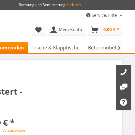
Beratung und Bemusterung
Klick hier
Service/Hilfe
Mein Konto
0,00 € *
 Gemeinden
Tische & Klapptische
Betonmöbel & Stadtm

tert -
 € *
l. Versandkosten