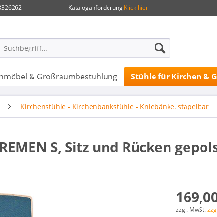
.8326262
Kataloganforderung
Klick hier
henmöbel & Großraumbestuhlung
Stühle für Kirchen &
Kirchenstühle - Kirchenbankstühle - Kniebänke, stapelbar
REMEN S, Sitz und Rücken gepols
169,00
zzgl. MwSt.
zzg