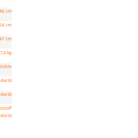
46 cm
54 cm
47 cm
7,4 kg
Stühle
ndard)
ndard)
tstoff
ndard)