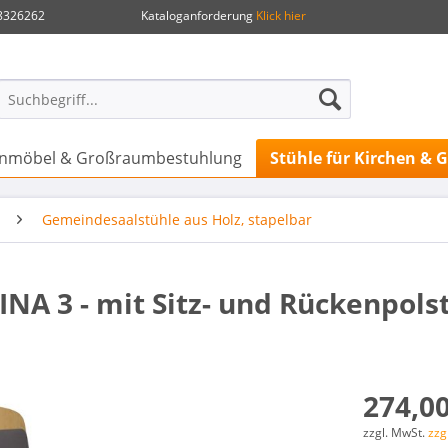
.8326262
Kataloganforderung
Klick hier
henmöbel & Großraumbestuhlung
Stühle für Kirchen &
Gemeindesaalstühle aus Holz, stapelbar
INA 3 - mit Sitz- und Rückenpolst
274,00
zzgl. MwSt.
zzg