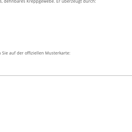
s, dehnbares Kreppgewebe. Er überzeugt durch:
Sie auf der offiziellen Musterkarte: