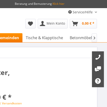
Beratung und Bemusterung
Klick hier
Service/Hilfe
Mein Konto
0,00 € *
 Gemeinden
Tische & Klapptische
Betonmöbel & Stadtm

er,
 € *
l. Versandkosten