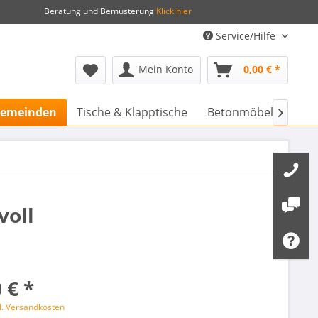
Beratung und Bemusterung
Klick hier
Service/Hilfe
Mein Konto
0,00 € *
 Gemeinden
Tische & Klapptische
Betonmöbel & Stadtm

voll
 € *
l. Versandkosten