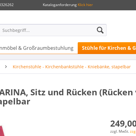
.8326262
Kataloganforderung
Klick hier
henmöbel & Großraumbestuhlung
Stühle für Kirchen &
Kirchenstühle - Kirchenbankstühle - Kniebänke, stapelbar
ARINA, Sitz und Rücken (Rücken 
tapelbar
249,00
zzgl. MwSt.
zzg