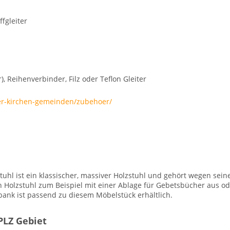
fgleiter
 Reihenverbinder, Filz oder Teflon Gleiter
uer-kirchen-gemeinden/zubehoer/
nstuhl ist ein klassischer, massiver Holzstuhl und gehört wegen s
en Holzstuhl zum Beispiel mit einer Ablage für Gebetsbücher aus o
bank ist passend zu diesem Möbelstück erhältlich.
PLZ Gebiet