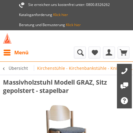
Sie erreichen uns kostenfrei unter: 0800.8326262
Kataloganforderung
Klick hier
Beratung und Bemusterung
Klick hier
Menü
Übersicht
Kirchenstühle - Kirchenbankstühle - Kniebänke,
Massivholzstuhl Modell GRAZ, Sitz
gepolstert - stapelbar