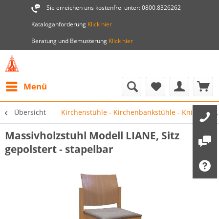
Sie erreichen uns kostenfrei unter: 0800.8326262
Kataloganforderung
Klick hier
Beratung und Bemusterung
Klick hier
Menü
Übersicht
Kirchenstühle - Kirchenbankstühle - Kniebänke,
Massivholzstuhl Modell LIANE, Sitz
gepolstert - stapelbar