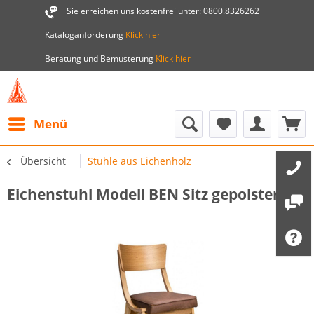
Sie erreichen uns kostenfrei unter: 0800.8326262
Kataloganforderung
Klick hier
Beratung und Bemusterung
Klick hier
Menü
Übersicht
Stühle aus Eichenholz
Eichenstuhl Modell BEN Sitz gepolstert