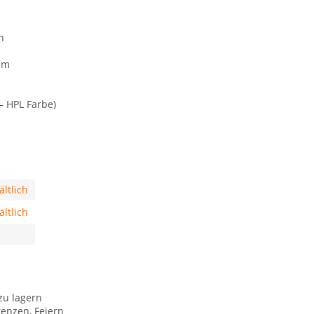
h
 mm
– HPL Farbe)
ltlich
ltlich
zu lagern
renzen, Feiern