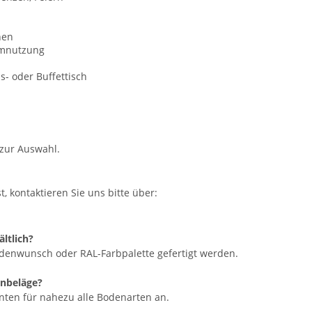
hen
umnutzung
- oder Buffet­tisch
 zur Auswahl.
 kontaktieren Sie uns bitte über:
ältlich?
ndenwunsch oder RAL-Farbpalette gefertigt werden.
enbeläge?
ianten für nahezu alle Bodenarten an.