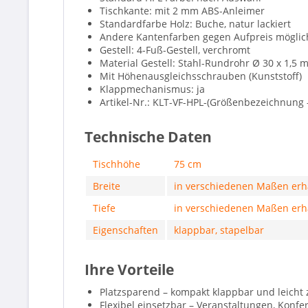
Tischkante: mit 2 mm ABS-Anleimer
Standardfarbe Holz: Buche, natur lackiert
Andere Kantenfarben gegen Aufpreis möglic
Gestell: 4-Fuß-Gestell, verchromt
Material Gestell: Stahl-Rundrohr Ø 30 x 1,5
Mit Höhenausgleichsschrauben (Kunststoff)
Klappmechanismus: ja
Artikel-Nr.: KLT-VF-HPL-(Größenbezeichnung 
Technische Daten
Tischhöhe
75 cm
Breite
in verschiedenen Maßen erhä
Tiefe
in verschiedenen Maßen erhä
Eigenschaften
klappbar, stapelbar
Ihre Vorteile
Platzsparend – kompakt klappbar und leicht 
Flexibel einsetzbar – Veranstaltungen, Konfe