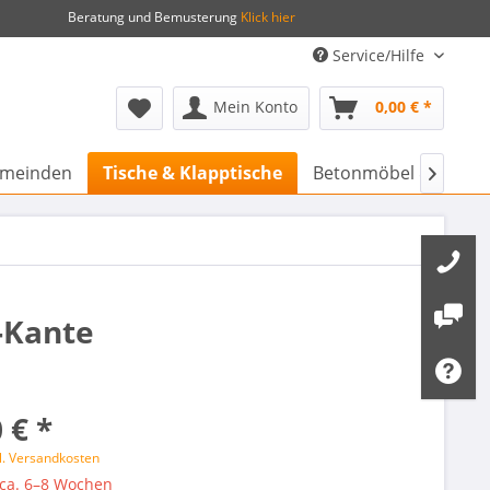
Beratung und Bemusterung
Klick hier
Service/Hilfe
Mein Konto
0,00 € *
Gemeinden
Tische & Klapptische
Betonmöbel & Stadtmo

S-Kante
 € *
l. Versandkosten
 ca. 6–8 Wochen