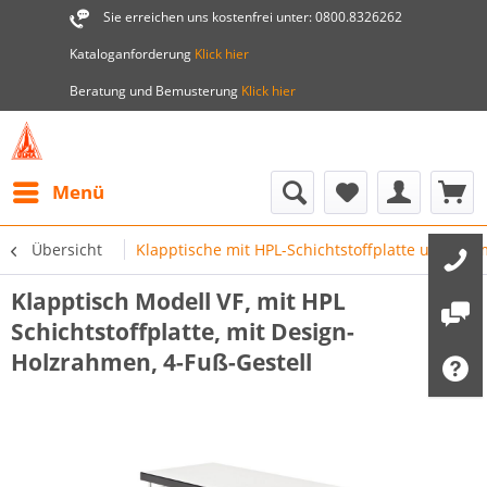
Sie erreichen uns kostenfrei unter: 0800.8326262
Kataloganforderung
Klick hier
Beratung und Bemusterung
Klick hier
Menü
Übersicht
Klapptische mit HPL-Schichtstoffplatte und 6
Klapptisch Modell VF, mit HPL
Schichtstoffplatte, mit Design-
Holzrahmen, 4-Fuß-Gestell